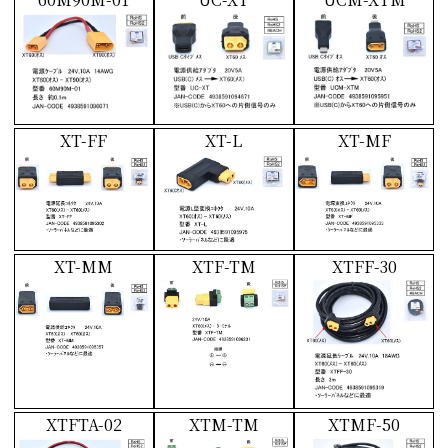
XT-FF
XT-L
XT-MF
XT-MM
XTF-TM
XTFF-30
XTFTA-02
XTM-TM
XTMF-50