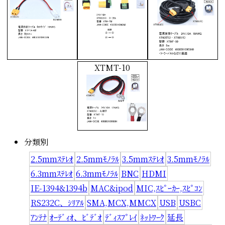
XTMT-10
分類別
2.5mmｽﾃﾚｵ
2.5mmﾓﾉﾗﾙ
3.5mmｽﾃﾚｵ
3.5mmﾓﾉﾗﾙ
6.3mmｽﾃﾚｵ
6.3mmﾓﾉﾗﾙ
BNC
HDMI
IE-1394&1394b
MAC&ipod
MIC,ｽﾋﾟｰｶｰ,ｽﾋﾟｺﾝ
RS232C、ｼﾘｱﾙ
SMA,MCX,MMCX
USB
USBC
ｱﾝﾃﾅ
ｵｰﾃﾞｨｵ、ﾋﾞﾃﾞｵ
ﾃﾞｨｽﾌﾟﾚｲ
ﾈｯﾄﾜｰｸ
延長