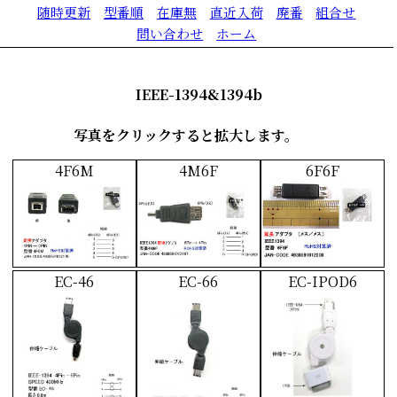
随時更新
型番順
在庫無
直近入荷
廃番
組合せ
問い合わせ
ホーム
IEEE-1394&1394b
写真をクリックすると拡大します。
4F6M
4M6F
6F6F
EC-46
EC-66
EC-IPOD6