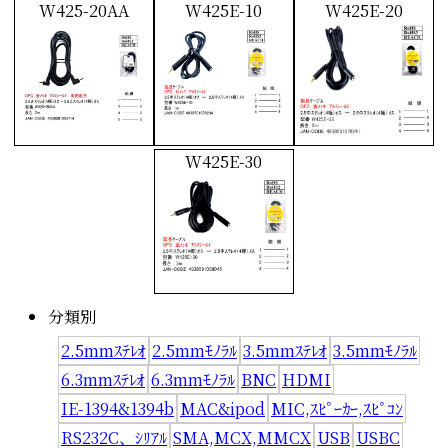
W425-20AA
W425E-10
W425E-20
W425E-30
分類別
2.5mmｽﾃﾚｵ
2.5mmﾓﾉﾗﾙ
3.5mmｽﾃﾚｵ
3.5mmﾓﾉﾗﾙ
6.3mmｽﾃﾚｵ
6.3mmﾓﾉﾗﾙ
BNC
HDMI
IE-1394&1394b
MAC&ipod
MIC,ｽﾋﾟｰｶｰ,ｽﾋﾟｺﾝ
RS232C、ｼﾘｱﾙ
SMA,MCX,MMCX
USB
USBC