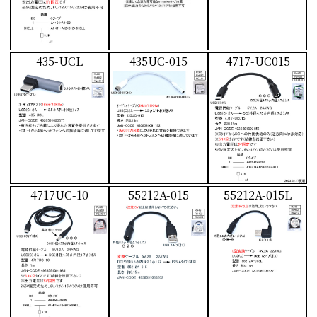
435-UCL
435UC-015
4717-UC015
4717UC-10
55212A-015
55212A-015L