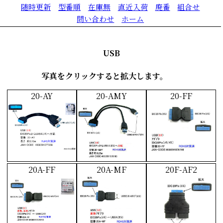
随時更新
型番順
在庫無
直近入荷
廃番
組合せ
問い合わせ
ホーム
USB
写真をクリックすると拡大します。
20-AY
20-AMY
20-FF
20A-FF
20A-MF
20F-AF2