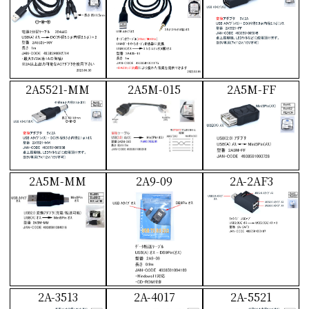
2A5521-MM
2A5M-015
2A5M-FF
2A5M-MM
2A9-09
2A-2AF3
2A-3513
2A-4017
2A-5521