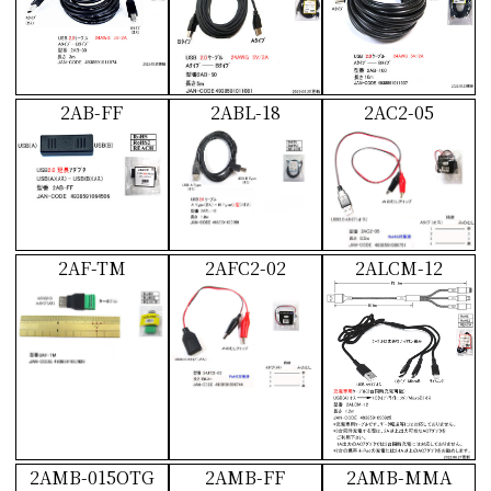
2AB-FF
2ABL-18
2AC2-05
2AF-TM
2AFC2-02
2ALCM-12
2AMB-015OTG
2AMB-FF
2AMB-MMA