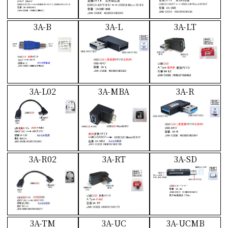
3A-B
3A-L
3A-LT
3A-L02
3A-MBA
3A-R
3A-R02
3A-RT
3A-SD
3A-TM
3A-UC
3A-UCMB