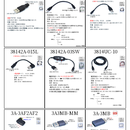
38142A-015L
38142A-03SW
3814UC-10
3A-3AF2AF2
3A3MB-MM
3A-3MB