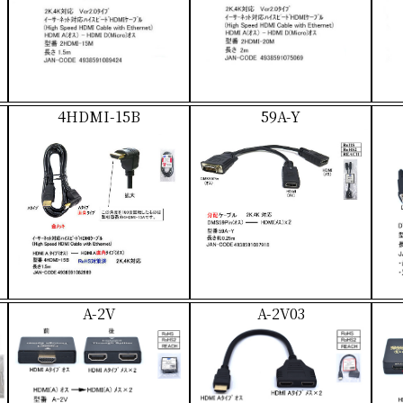
4HDMI-15B
59A-Y
A-2V
A-2V03