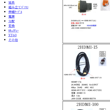
延長
組み立てﾊﾟｿｺﾝ
伸縮ｹｰﾌﾞﾙ
電源
分配
変換
ｾｷｭﾘﾃｨｰ
XT60
その他
2HDMI-15
2HDMI-100