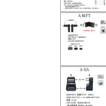
A-MFT
A-UA