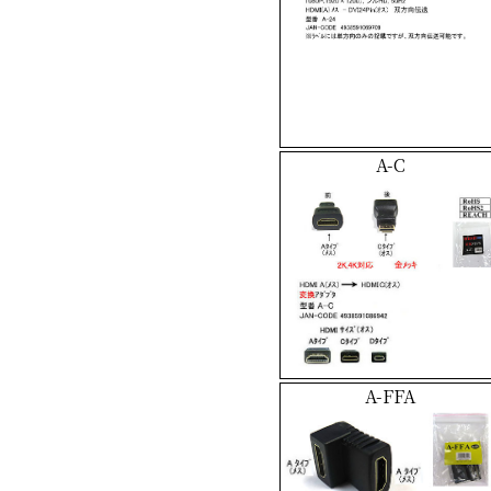
A-C
A-FFA