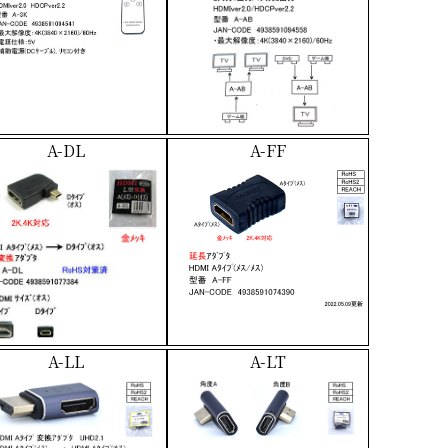
A-DL
A-FF
A-LL
A-LT