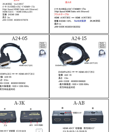
A24-05
A24-15
A-3K
A-AB