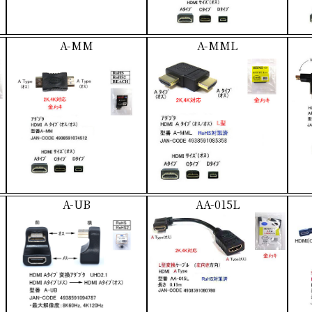
A-MM
A-MML
A-UB
AA-015L