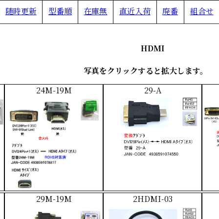
随時更新
型番順
在庫無
直近入荷
廃番
組合せ
HDMI
写真をクリックすると拡大し
24M-19M
29-A
29M-19M
2HDMI-03