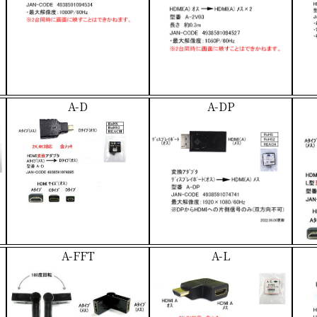
A-D
A-DP
A-FFT
A-L