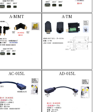
A-MMT
A-TM
AC-015L
AD-015L