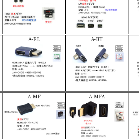
A-RL
A-RT
A-MF
A-MFA