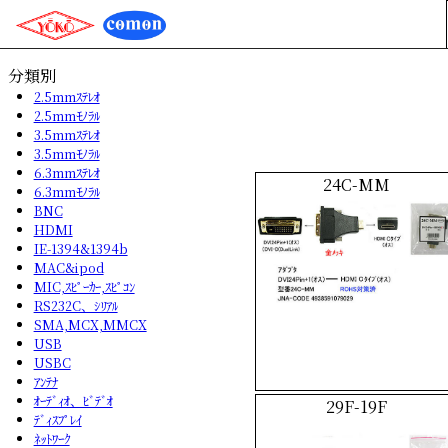
分類別
2.5mmｽﾃﾚｵ
2.5mmﾓﾉﾗﾙ
3.5mmｽﾃﾚｵ
3.5mmﾓﾉﾗﾙ
6.3mmｽﾃﾚｵ
24C-MM
6.3mmﾓﾉﾗﾙ
BNC
HDMI
IE-1394&1394b
MAC&ipod
MIC,ｽﾋﾟｰｶｰ,ｽﾋﾟｺﾝ
RS232C、ｼﾘｱﾙ
SMA,MCX,MMCX
USB
USBC
ｱﾝﾃﾅ
ｵｰﾃﾞｨｵ、ﾋﾞﾃﾞｵ
29F-19F
ﾃﾞｨｽﾌﾟﾚｲ
ﾈｯﾄﾜｰｸ